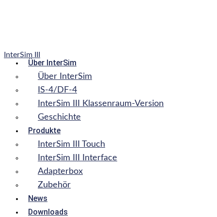
InterSim III
Über InterSim
Über InterSim
IS-4/DF-4
InterSim III Klassenraum-Version
Geschichte
Produkte
InterSim III Touch
InterSim III Interface
Adapterbox
Zubehör
News
Downloads