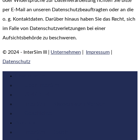
oder Widersprüche zur Datenverarbeitung richten Sie bitte
per E-Mail an unseren Datenschutzbeauftragten oder an die
o. g. Kontaktdaten. Darüber hinaus haben Sie das Recht, sich
im Falle von Datenschutzverletzungen bei einer
Aufsichtsbehörde zu beschweren.
© 2024 - InterSim III |
Unternehmen
|
Impressum
|
Datenschutz
Über InterSim
Über InterSim
IS-4/DF-4
InterSim III Klassenraum-Version
Geschichte
Produkte
InterSim III Touch