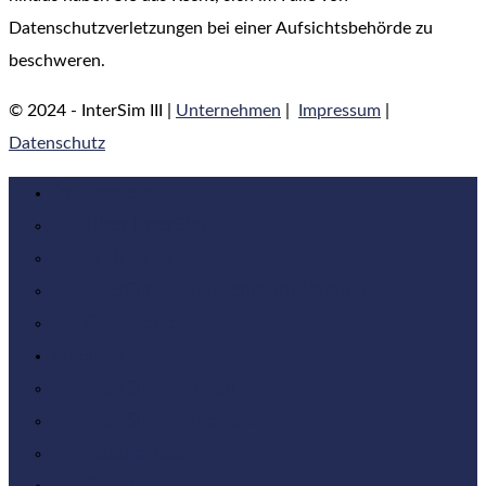
Datenschutzverletzungen bei einer Aufsichtsbehörde zu
beschweren.
© 2024 - InterSim III |
Unternehmen
|
Impressum
|
Datenschutz
Über InterSim
Über InterSim
IS-4/DF-4
InterSim III Klassenraum-Version
Geschichte
Produkte
InterSim III Touch
InterSim III Interface
Adapterbox
Zubehör