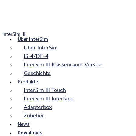
InterSim III
Über InterSim
Über InterSim
IS-4/DF-4
InterSim III Klassenraum-Version
Geschichte
Produkte
InterSim III Touch
InterSim III Interface
Adapterbox
Zubehör
News
Downloads