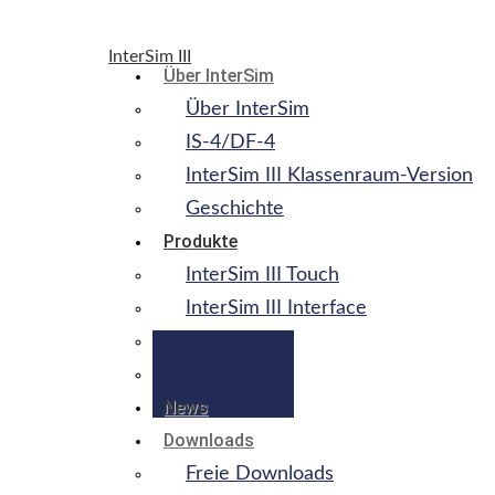
InterSim III
Über InterSim
Über InterSim
IS-4/DF-4
InterSim III Klassenraum-Version
Geschichte
Produkte
InterSim III Touch
InterSim III Interface
Adapterbox
Zubehör
News
Downloads
Freie Downloads