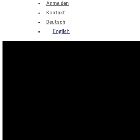
Anmelden
Kontakt
Deutsch
English
Zubehör
Nutzen Sie InterSim III in vollem Funktionsumfang